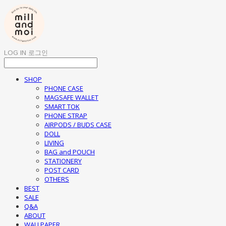
LOG IN
로그인
SHOP
PHONE CASE
MAGSAFE WALLET
SMART TOK
PHONE STRAP
AIRPODS / BUDS CASE
DOLL
LIVING
BAG and POUCH
STATIONERY
POST CARD
OTHERS
BEST
SALE
Q&A
ABOUT
WALLPAPER