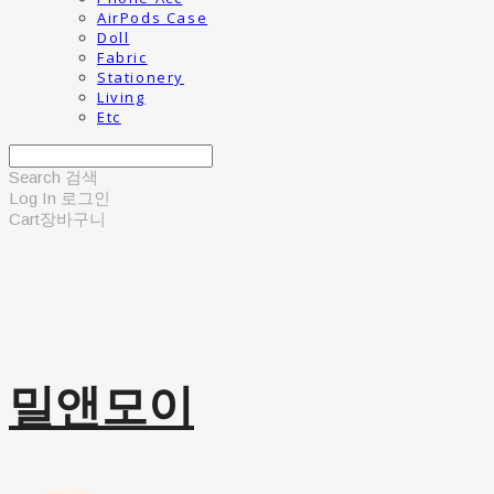
AirPods Case
Doll
Fabric
Stationery
Living
Etc
Search
검색
Log In
로그인
Cart
장바구니
밀앤모이