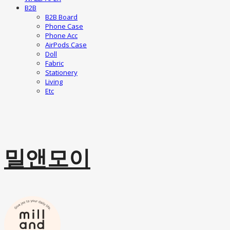
B2B
B2B Board
Phone Case
Phone Acc
AirPods Case
Doll
Fabric
Stationery
Living
Etc
밀앤모이