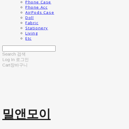
Phone Case
Phone Acc
AirPods Case
Doll
Fabric
Stationery
Living
Etc
Search
검색
Log In
로그인
Cart
장바구니
밀앤모이