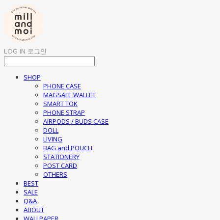
LOG IN
로그인
SHOP
PHONE CASE
MAGSAFE WALLET
SMART TOK
PHONE STRAP
AIRPODS / BUDS CASE
DOLL
LIVING
BAG and POUCH
STATIONERY
POST CARD
OTHERS
BEST
SALE
Q&A
ABOUT
WALLPAPER