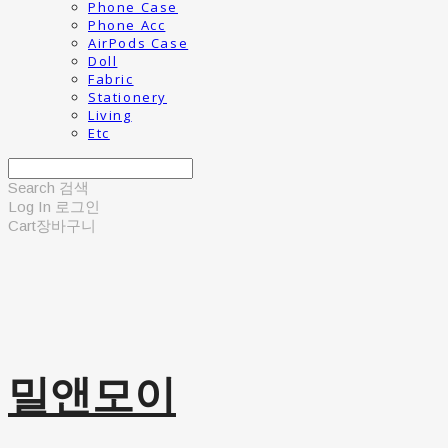
Phone Case
Phone Acc
AirPods Case
Doll
Fabric
Stationery
Living
Etc
Search
검색
Log In
로그인
Cart
장바구니
밀앤모이