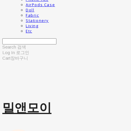
AirPods Case
Doll
Fabric
Stationery
Living
Etc
Search
검색
Log In
로그인
Cart
장바구니
밀앤모이