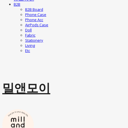
B2B
B2B Board
Phone Case
Phone Acc
AirPods Case
Doll
Fabric
Stationery
Living
Etc
밀앤모이