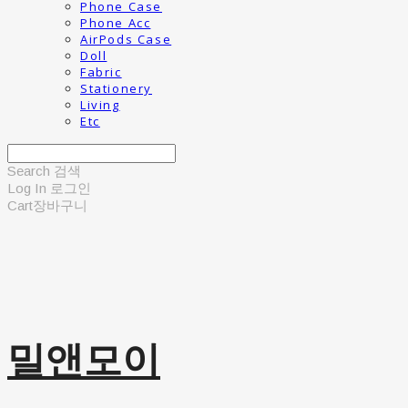
Phone Case
Phone Acc
AirPods Case
Doll
Fabric
Stationery
Living
Etc
Search
검색
Log In
로그인
Cart
장바구니
밀앤모이