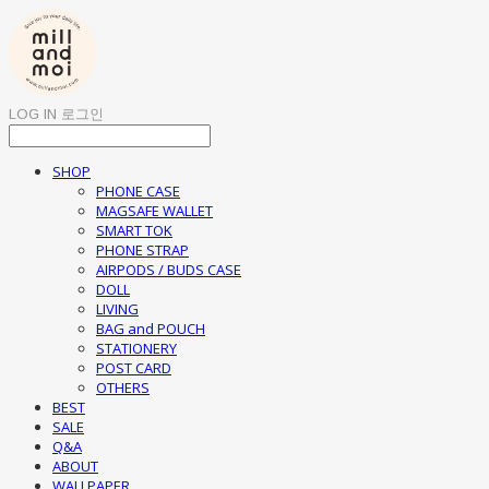
LOG IN
로그인
SHOP
PHONE CASE
MAGSAFE WALLET
SMART TOK
PHONE STRAP
AIRPODS / BUDS CASE
DOLL
LIVING
BAG and POUCH
STATIONERY
POST CARD
OTHERS
BEST
SALE
Q&A
ABOUT
WALLPAPER