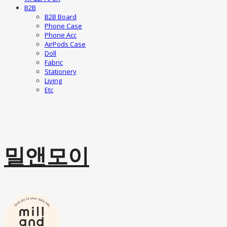
B2B
B2B Board
Phone Case
Phone Acc
AirPods Case
Doll
Fabric
Stationery
Living
Etc
밀앤모이