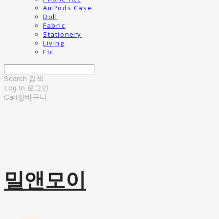
AirPods Case
Doll
Fabric
Stationery
Living
Etc
Search
검색
Log In
로그인
Cart
장바구니
밀앤모이