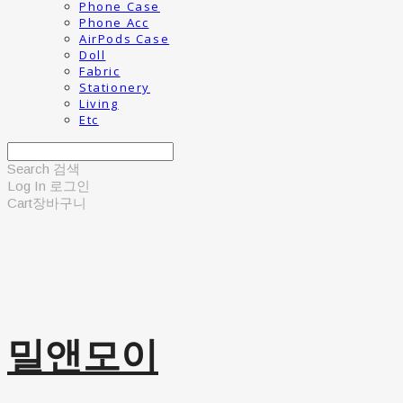
Phone Case
Phone Acc
AirPods Case
Doll
Fabric
Stationery
Living
Etc
Search
검색
Log In
로그인
Cart
장바구니
밀앤모이