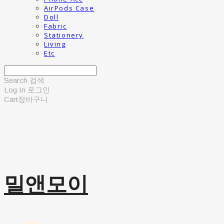
AirPods Case
Doll
Fabric
Stationery
Living
Etc
Search
검색
Log In
로그인
Cart
장바구니
밀앤모이