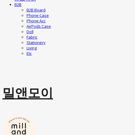
B2B
B2B Board
Phone Case
Phone Acc
AirPods Case
Doll
Fabric
Stationery
Living
Etc
밀앤모이