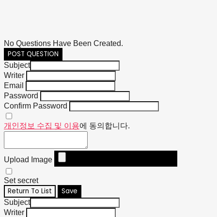
No Questions Have Been Created.
POST QUESTION
Subject
Writer
Email
Password
Confirm Password
개인정보 수집 및 이용
에 동의합니다.
Upload Image
Set secret
Return To List
Save
Subject
Writer