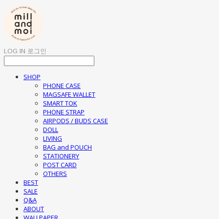
LOG IN
로그인
SHOP
PHONE CASE
MAGSAFE WALLET
SMART TOK
PHONE STRAP
AIRPODS / BUDS CASE
DOLL
LIVING
BAG and POUCH
STATIONERY
POST CARD
OTHERS
BEST
SALE
Q&A
ABOUT
WALLPAPER