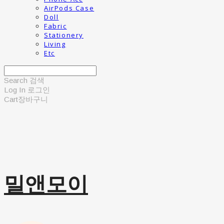
AirPods Case
Doll
Fabric
Stationery
Living
Etc
Search
검색
Log In
로그인
Cart
장바구니
밀앤모이