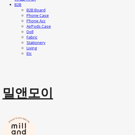
B2B
B2B Board
Phone Case
Phone Acc
AirPods Case
Doll
Fabric
Stationery
Living
Etc
밀앤모이