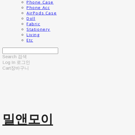
Phone Case
Phone Acc
AirPods Case
Doll
Fabric
Stationery
Living
Etc
Search
검색
Log In
로그인
Cart
장바구니
밀앤모이