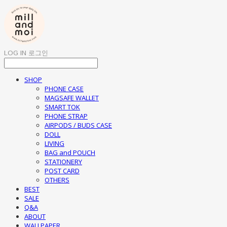
LOG IN
로그인
SHOP
PHONE CASE
MAGSAFE WALLET
SMART TOK
PHONE STRAP
AIRPODS / BUDS CASE
DOLL
LIVING
BAG and POUCH
STATIONERY
POST CARD
OTHERS
BEST
SALE
Q&A
ABOUT
WALLPAPER