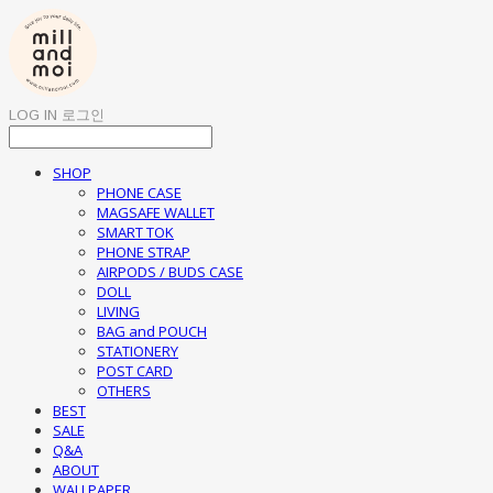
LOG IN
로그인
SHOP
PHONE CASE
MAGSAFE WALLET
SMART TOK
PHONE STRAP
AIRPODS / BUDS CASE
DOLL
LIVING
BAG and POUCH
STATIONERY
POST CARD
OTHERS
BEST
SALE
Q&A
ABOUT
WALLPAPER