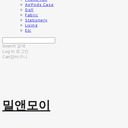
AirPods Case
Doll
Fabric
Stationery
Living
Etc
Search
검색
Log In
로그인
Cart
장바구니
밀앤모이