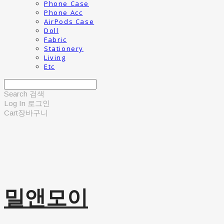
Phone Case
Phone Acc
AirPods Case
Doll
Fabric
Stationery
Living
Etc
Search
검색
Log In
로그인
Cart
장바구니
밀앤모이