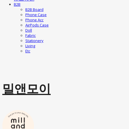
B2B
B2B Board
Phone Case
Phone Acc
AirPods Case
Doll
Fabric
Stationery
Living
Etc
밀앤모이