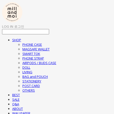
LOG IN
로그인
SHOP
PHONE CASE
MAGSAFE WALLET
SMART TOK
PHONE STRAP
AIRPODS / BUDS CASE
DOLL
LIVING
BAG and POUCH
STATIONERY
POST CARD
OTHERS
BEST
SALE
Q&A
ABOUT
WALLPAPER