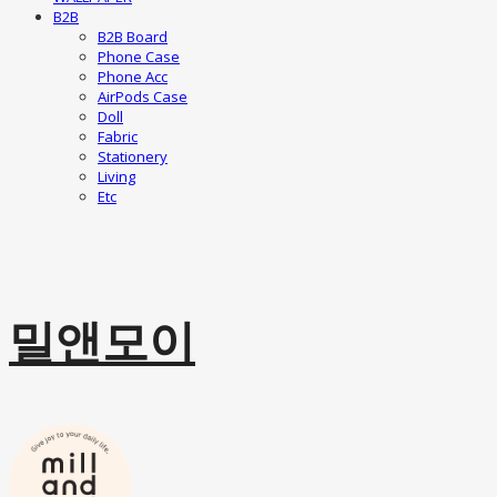
B2B
B2B Board
Phone Case
Phone Acc
AirPods Case
Doll
Fabric
Stationery
Living
Etc
밀앤모이