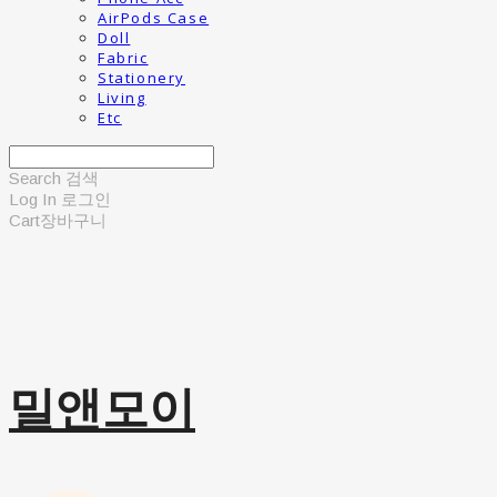
AirPods Case
Doll
Fabric
Stationery
Living
Etc
Search
검색
Log In
로그인
Cart
장바구니
밀앤모이