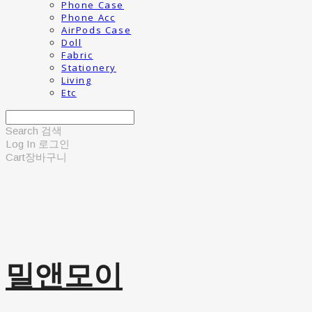
Phone Case
Phone Acc
AirPods Case
Doll
Fabric
Stationery
Living
Etc
Search
검색
Log In
로그인
Cart
장바구니
밀앤모이