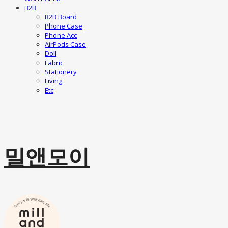
B2B
B2B Board
Phone Case
Phone Acc
AirPods Case
Doll
Fabric
Stationery
Living
Etc
밀앤모이