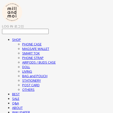
LOG IN
로그인
SHOP
PHONE CASE
MAGSAFE WALLET
SMART TOK
PHONE STRAP
AIRPODS / BUDS CASE
DOLL
LIVING
BAG and POUCH
STATIONERY
POST CARD
OTHERS
BEST
SALE
Q&A
ABOUT
WALLPAPER