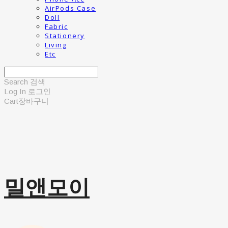
AirPods Case
Doll
Fabric
Stationery
Living
Etc
Search
검색
Log In
로그인
Cart
장바구니
밀앤모이