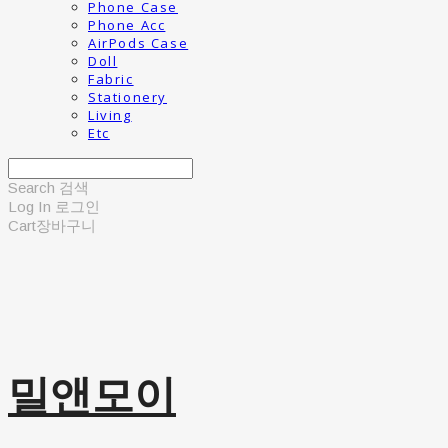
Phone Case
Phone Acc
AirPods Case
Doll
Fabric
Stationery
Living
Etc
Search
검색
Log In
로그인
Cart
장바구니
밀앤모이