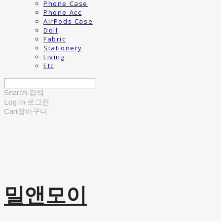
Phone Case
Phone Acc
AirPods Case
Doll
Fabric
Stationery
Living
Etc
Search
검색
Log In
로그인
Cart
장바구니
밀앤모이