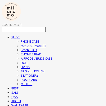
LOG IN
로그인
SHOP
PHONE CASE
MAGSAFE WALLET
SMART TOK
PHONE STRAP
AIRPODS / BUDS CASE
DOLL
LIVING
BAG and POUCH
STATIONERY
POST CARD
OTHERS
BEST
SALE
Q&A
ABOUT
WALLPAPER