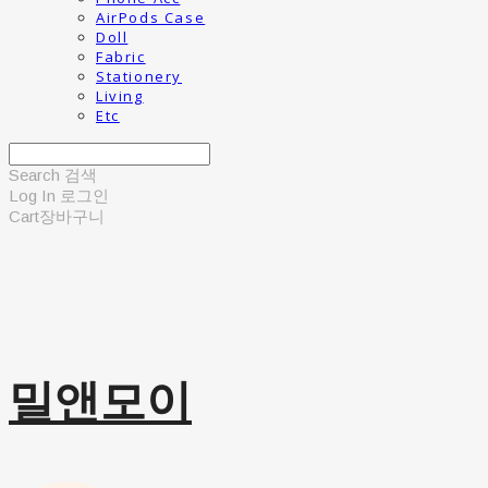
AirPods Case
Doll
Fabric
Stationery
Living
Etc
Search
검색
Log In
로그인
Cart
장바구니
밀앤모이