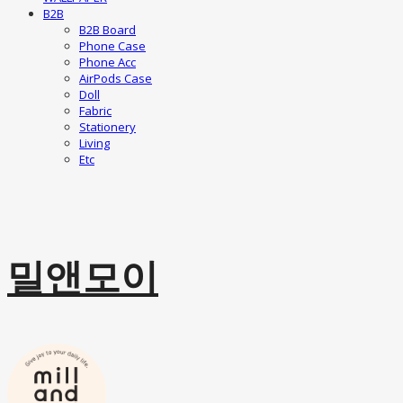
B2B
B2B Board
Phone Case
Phone Acc
AirPods Case
Doll
Fabric
Stationery
Living
Etc
밀앤모이