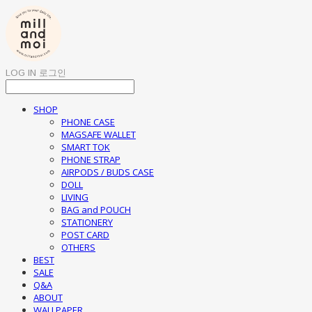
LOG IN
로그인
SHOP
PHONE CASE
MAGSAFE WALLET
SMART TOK
PHONE STRAP
AIRPODS / BUDS CASE
DOLL
LIVING
BAG and POUCH
STATIONERY
POST CARD
OTHERS
BEST
SALE
Q&A
ABOUT
WALLPAPER