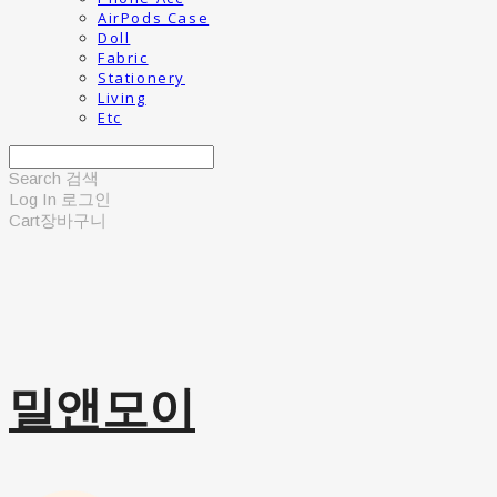
AirPods Case
Doll
Fabric
Stationery
Living
Etc
Search
검색
Log In
로그인
Cart
장바구니
밀앤모이