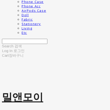
Phone Case
Phone Acc
AirPods Case
Doll
Fabric
Stationery
Living
Etc
Search
검색
Log In
로그인
Cart
장바구니
밀앤모이