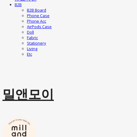
B2B
B2B Board
Phone Case
Phone Acc
AirPods Case
Doll
Fabric
Stationery
Living
Etc
밀앤모이