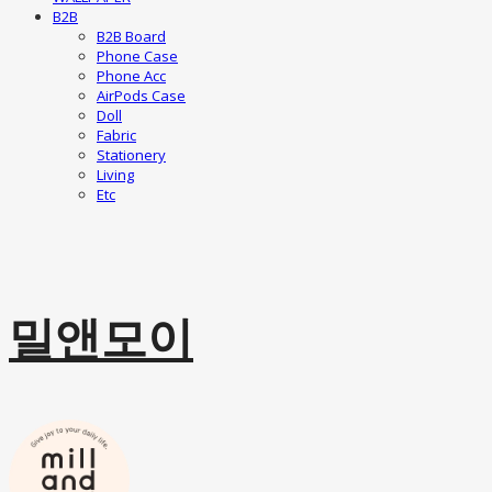
B2B
B2B Board
Phone Case
Phone Acc
AirPods Case
Doll
Fabric
Stationery
Living
Etc
밀앤모이