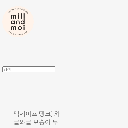
맥세이프 탱크] 와
글와글 보숑이 투