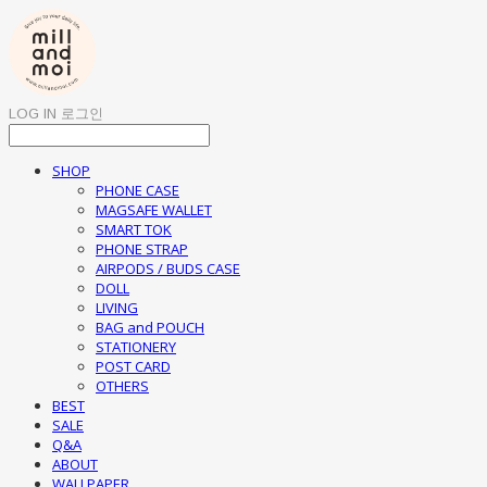
LOG IN
로그인
SHOP
PHONE CASE
MAGSAFE WALLET
SMART TOK
PHONE STRAP
AIRPODS / BUDS CASE
DOLL
LIVING
BAG and POUCH
STATIONERY
POST CARD
OTHERS
BEST
SALE
Q&A
ABOUT
WALLPAPER