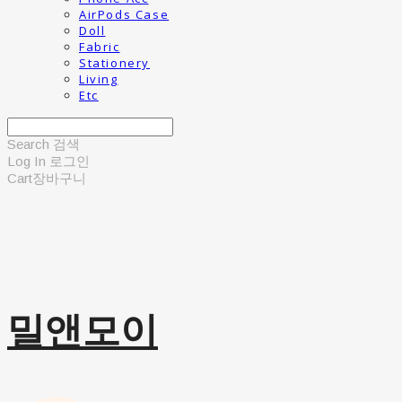
AirPods Case
Doll
Fabric
Stationery
Living
Etc
Search
검색
Log In
로그인
Cart
장바구니
밀앤모이