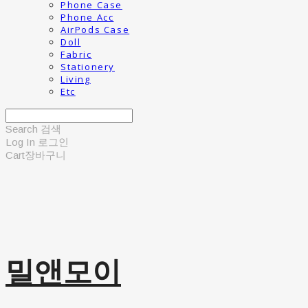
Phone Case
Phone Acc
AirPods Case
Doll
Fabric
Stationery
Living
Etc
Search
검색
Log In
로그인
Cart
장바구니
밀앤모이