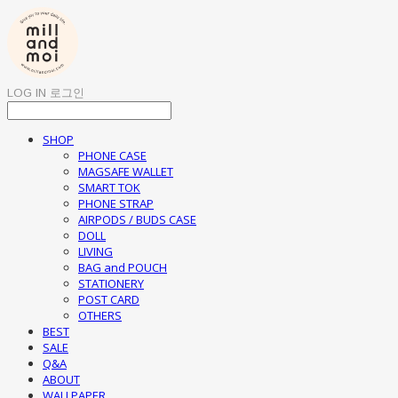
LOG IN
로그인
SHOP
PHONE CASE
MAGSAFE WALLET
SMART TOK
PHONE STRAP
AIRPODS / BUDS CASE
DOLL
LIVING
BAG and POUCH
STATIONERY
POST CARD
OTHERS
BEST
SALE
Q&A
ABOUT
WALLPAPER