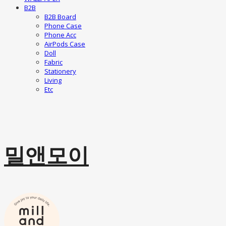
B2B
B2B Board
Phone Case
Phone Acc
AirPods Case
Doll
Fabric
Stationery
Living
Etc
밀앤모이