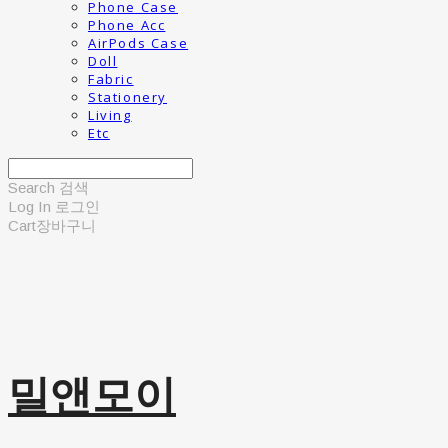
Phone Case
Phone Acc
AirPods Case
Doll
Fabric
Stationery
Living
Etc
Search
검색
Log In
로그인
Cart
장바구니
밀앤모이