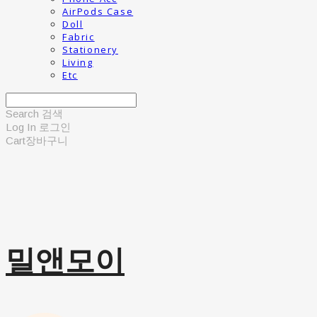
AirPods Case
Doll
Fabric
Stationery
Living
Etc
Search
검색
Log In
로그인
Cart
장바구니
밀앤모이