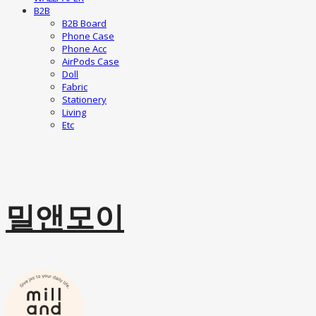
B2B
B2B Board
Phone Case
Phone Acc
AirPods Case
Doll
Fabric
Stationery
Living
Etc
밀앤모이