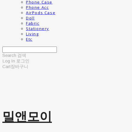
Phone Case
Phone Acc
AirPods Case
Doll
Fabric
Stationery
Living
Etc
Search
검색
Log In
로그인
Cart
장바구니
밀앤모이