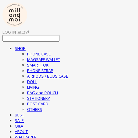
LOG IN
로그인
SHOP
PHONE CASE
MAGSAFE WALLET
SMART TOK
PHONE STRAP
AIRPODS / BUDS CASE
DOLL
LIVING
BAG and POUCH
STATIONERY
POST CARD
OTHERS
BEST
SALE
Q&A
ABOUT
WALLPAPER