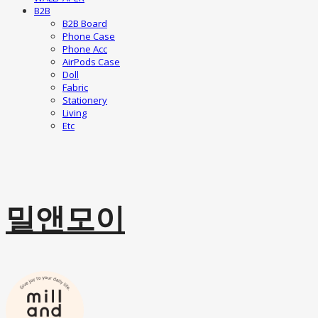
B2B
B2B Board
Phone Case
Phone Acc
AirPods Case
Doll
Fabric
Stationery
Living
Etc
밀앤모이