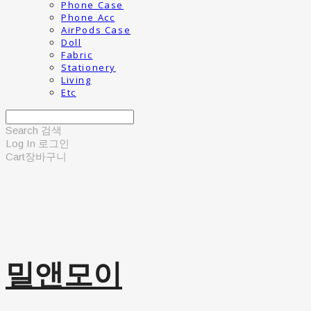
Phone Case
Phone Acc
AirPods Case
Doll
Fabric
Stationery
Living
Etc
Search
검색
Log In
로그인
Cart
장바구니
밀앤모이