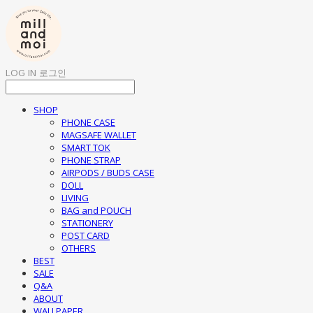
LOG IN
로그인
SHOP
PHONE CASE
MAGSAFE WALLET
SMART TOK
PHONE STRAP
AIRPODS / BUDS CASE
DOLL
LIVING
BAG and POUCH
STATIONERY
POST CARD
OTHERS
BEST
SALE
Q&A
ABOUT
WALLPAPER