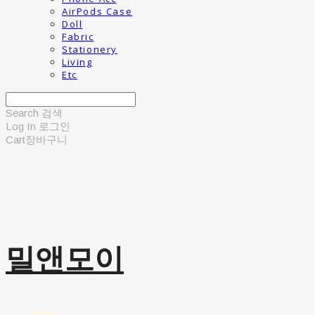
AirPods Case
Doll
Fabric
Stationery
Living
Etc
Search
검색
Log In
로그인
Cart
장바구니
밀앤모이