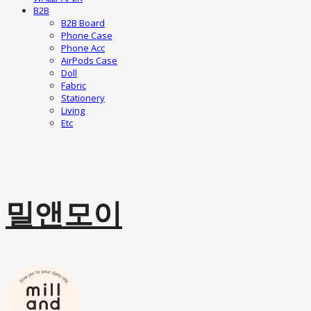
B2B
B2B Board
Phone Case
Phone Acc
AirPods Case
Doll
Fabric
Stationery
Living
Etc
밀앤모이