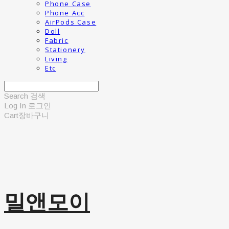
Phone Case
Phone Acc
AirPods Case
Doll
Fabric
Stationery
Living
Etc
Search
검색
Log In
로그인
Cart
장바구니
밀앤모이