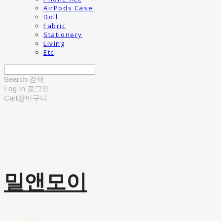
AirPods Case
Doll
Fabric
Stationery
Living
Etc
Search
검색
Log In
로그인
Cart
장바구니
밀앤모이