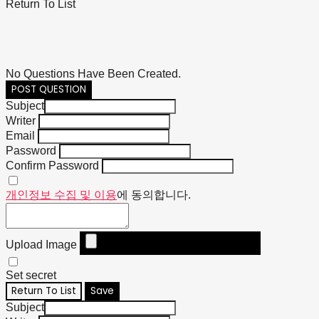
Return To List
No Questions Have Been Created.
POST QUESTION
Subject
Writer
Email
Password
Confirm Password
개인정보 수집 및 이용
에 동의합니다.
Upload Image
Set secret
Return To List
Save
Subject