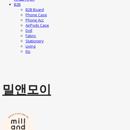
B2B
B2B Board
Phone Case
Phone Acc
AirPods Case
Doll
Fabric
Stationery
Living
Etc
밀앤모이