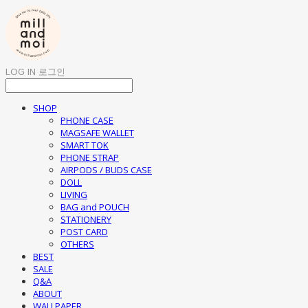
LOG IN
로그인
SHOP
PHONE CASE
MAGSAFE WALLET
SMART TOK
PHONE STRAP
AIRPODS / BUDS CASE
DOLL
LIVING
BAG and POUCH
STATIONERY
POST CARD
OTHERS
BEST
SALE
Q&A
ABOUT
WALLPAPER