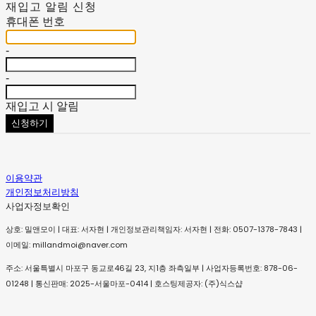
재입고 알림 신청
휴대폰 번호
-
-
재입고 시 알림
신청하기
이용약관
개인정보처리방침
사업자정보확인
상호: 밀앤모이 | 대표: 서자현 | 개인정보관리책임자: 서자현 | 전화: 0507-1378-7843 |
이메일: millandmoi@naver.com
주소: 서울특별시 마포구 동교로46길 23, 지1층 좌측일부 | 사업자등록번호:
878-06-
01248
| 통신판매:
2025-서울마포-0414
| 호스팅제공자: (주)식스샵