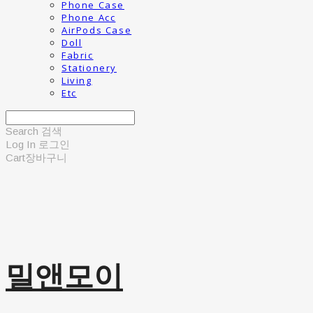
Phone Case
Phone Acc
AirPods Case
Doll
Fabric
Stationery
Living
Etc
Search
검색
Log In
로그인
Cart
장바구니
밀앤모이