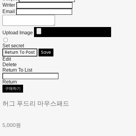
Writer
Email
Upload Image
Set secret
Return To Post
Save
Edit
Delete
Return To List
Return
구매하기
허그 푸드리 마우스패드
5,000원