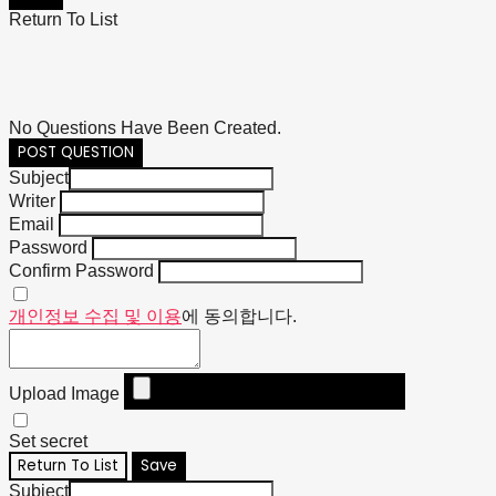
Return To List
No Questions Have Been Created.
POST QUESTION
Subject
Writer
Email
Password
Confirm Password
개인정보 수집 및 이용
에 동의합니다.
Upload Image
Set secret
Return To List
Save
Subject