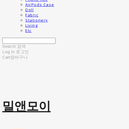
AirPods Case
Doll
Fabric
Stationery
Living
Etc
Search
검색
Log In
로그인
Cart
장바구니
밀앤모이