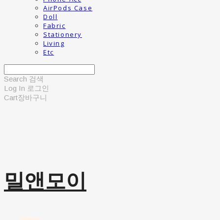
AirPods Case
Doll
Fabric
Stationery
Living
Etc
Search
검색
Log In
로그인
Cart
장바구니
밀앤모이