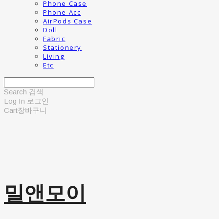
Phone Case
Phone Acc
AirPods Case
Doll
Fabric
Stationery
Living
Etc
Search
검색
Log In
로그인
Cart
장바구니
밀앤모이