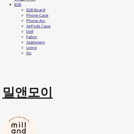
B2B
B2B Board
Phone Case
Phone Acc
AirPods Case
Doll
Fabric
Stationery
Living
Etc
밀앤모이