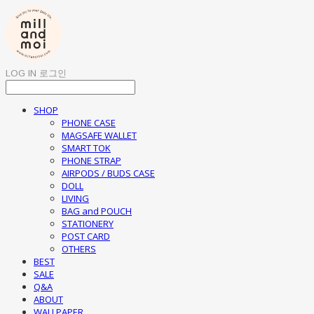
LOG IN
로그인
SHOP
PHONE CASE
MAGSAFE WALLET
SMART TOK
PHONE STRAP
AIRPODS / BUDS CASE
DOLL
LIVING
BAG and POUCH
STATIONERY
POST CARD
OTHERS
BEST
SALE
Q&A
ABOUT
WALLPAPER