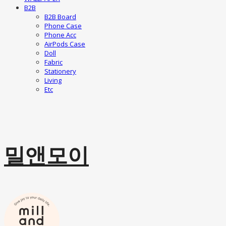
B2B
B2B Board
Phone Case
Phone Acc
AirPods Case
Doll
Fabric
Stationery
Living
Etc
밀앤모이