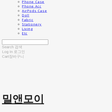
Phone Case
Phone Acc
AirPods Case
Doll
Fabric
Stationery
Living
Etc
Search
검색
Log In
로그인
Cart
장바구니
밀앤모이