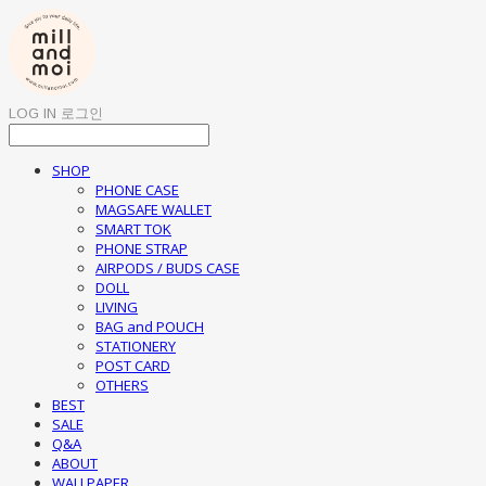
LOG IN
로그인
SHOP
PHONE CASE
MAGSAFE WALLET
SMART TOK
PHONE STRAP
AIRPODS / BUDS CASE
DOLL
LIVING
BAG and POUCH
STATIONERY
POST CARD
OTHERS
BEST
SALE
Q&A
ABOUT
WALLPAPER