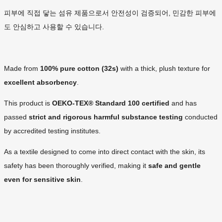
피부에 직접 닿는 섬유 제품으로서 안전성이 검증되어, 민감한 피부에
도 안심하고 사용할 수 있습니다.
Made from
100% pure cotton (32s)
with a thick, plush texture for
excellent absorbency
.
This product is
OEKO-TEX® Standard 100 certified
and has
passed
strict and rigorous harmful substance testing
conducted
by accredited testing institutes.
As a textile designed to come into direct contact with the skin, its
safety has been thoroughly verified, making it
safe and gentle
even for sensitive skin
.