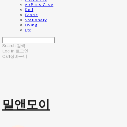
AirPods Case
Doll
Fabric
Stationery
Living
Etc
Search
검색
Log In
로그인
Cart
장바구니
밀앤모이