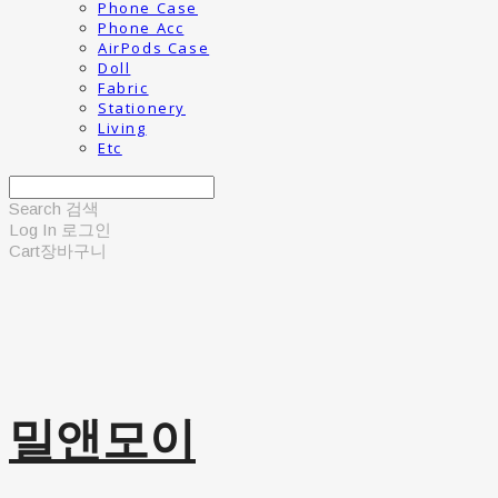
Phone Case
Phone Acc
AirPods Case
Doll
Fabric
Stationery
Living
Etc
Search
검색
Log In
로그인
Cart
장바구니
밀앤모이