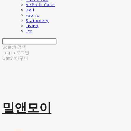
AirPods Case
Doll
Fabric
Stationery
Living
Etc
Search
검색
Log In
로그인
Cart
장바구니
밀앤모이