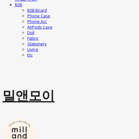
B2B
B2B Board
Phone Case
Phone Acc
AirPods Case
Doll
Fabric
Stationery
Living
Etc
밀앤모이