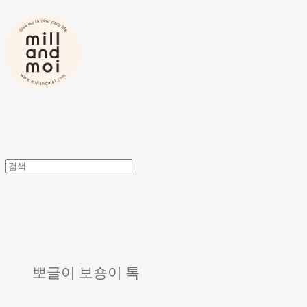
뽀글이 보숑이 톡