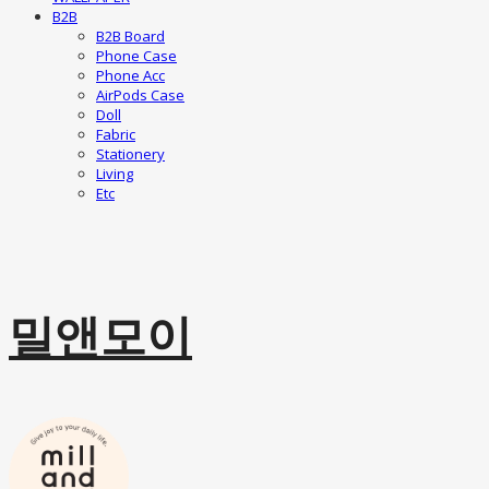
B2B
B2B Board
Phone Case
Phone Acc
AirPods Case
Doll
Fabric
Stationery
Living
Etc
밀앤모이