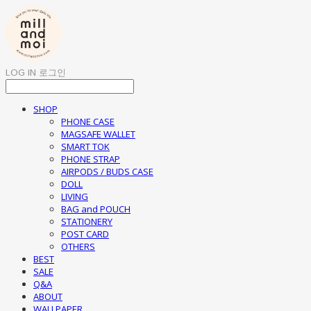
LOG IN
로그인
SHOP
PHONE CASE
MAGSAFE WALLET
SMART TOK
PHONE STRAP
AIRPODS / BUDS CASE
DOLL
LIVING
BAG and POUCH
STATIONERY
POST CARD
OTHERS
BEST
SALE
Q&A
ABOUT
WALLPAPER