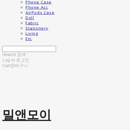
Phone Case
Phone Acc
AirPods Case
Doll
Fabric
Stationery
Living
Etc
Search
검색
Log In
로그인
Cart
장바구니
밀앤모이