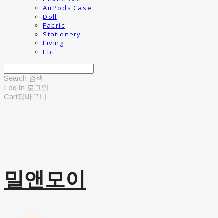
AirPods Case
Doll
Fabric
Stationery
Living
Etc
Search
검색
Log In
로그인
Cart
장바구니
밀앤모이