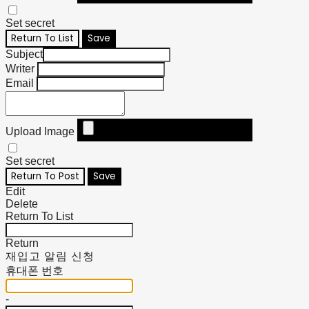
Set secret
Return To List
Save
Subject
Writer
Email
Upload Image
Set secret
Return To Post
Save
Edit
Delete
Return To List
Return
재입고 알림 신청
휴대폰 번호
-