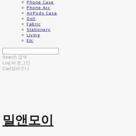
Phone Case
Phone Acc
AirPods Case
Doll
Fabric
Stationery
Living
Etc
Search
검색
Log In
로그인
Cart
장바구니
밀앤모이