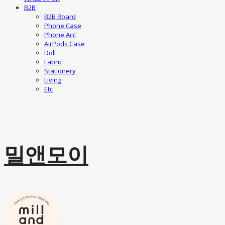
B2B
B2B Board
Phone Case
Phone Acc
AirPods Case
Doll
Fabric
Stationery
Living
Etc
밀앤모이