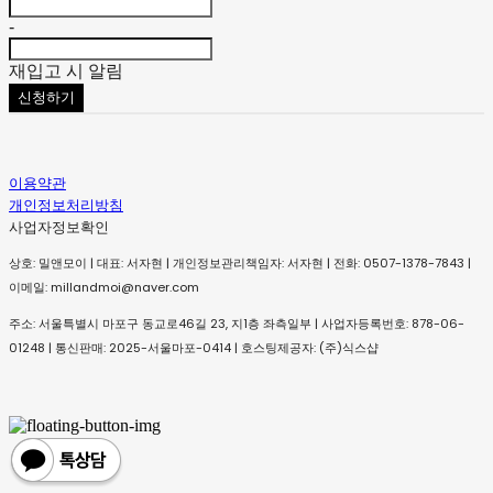
-
재입고 시 알림
신청하기
이용약관
개인정보처리방침
사업자정보확인
상호: 밀앤모이 | 대표: 서자현 | 개인정보관리책임자: 서자현 | 전화: 0507-1378-7843 |
이메일: millandmoi@naver.com
주소: 서울특별시 마포구 동교로46길 23, 지1층 좌측일부 | 사업자등록번호:
878-06-
01248
| 통신판매:
2025-서울마포-0414
| 호스팅제공자: (주)식스샵