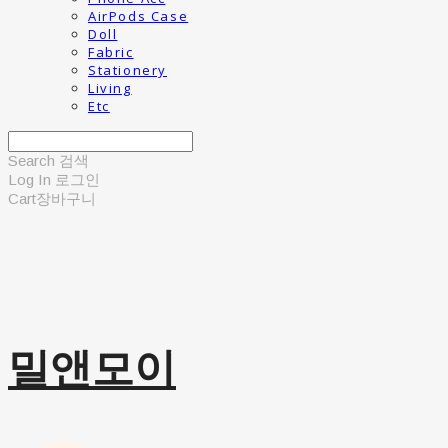
AirPods Case
Doll
Fabric
Stationery
Living
Etc
Search
검색
Log In
로그인
Cart
장바구니
밀앤모이