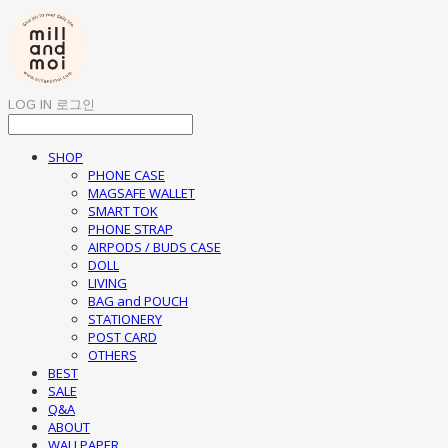
LOG IN
로그인
SHOP
PHONE CASE
MAGSAFE WALLET
SMART TOK
PHONE STRAP
AIRPODS / BUDS CASE
DOLL
LIVING
BAG and POUCH
STATIONERY
POST CARD
OTHERS
BEST
SALE
Q&A
ABOUT
WALLPAPER