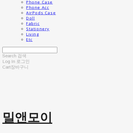
Phone Case
Phone Acc
AirPods Case
Doll
Fabric
Stationery
Living
Etc
Search
검색
Log In
로그인
Cart
장바구니
밀앤모이