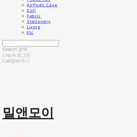
AirPods Case
Doll
Fabric
Stationery
Living
Etc
Search
검색
Log In
로그인
Cart
장바구니
밀앤모이