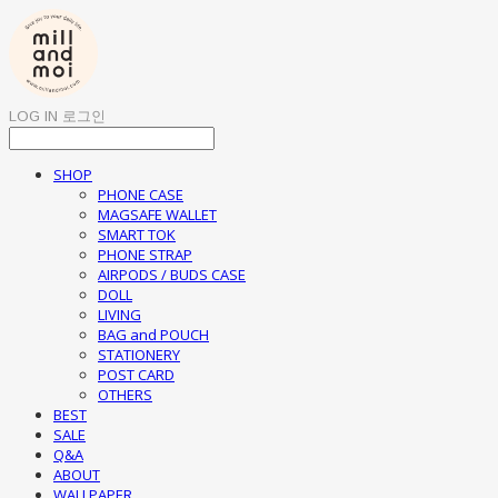
LOG IN
로그인
SHOP
PHONE CASE
MAGSAFE WALLET
SMART TOK
PHONE STRAP
AIRPODS / BUDS CASE
DOLL
LIVING
BAG and POUCH
STATIONERY
POST CARD
OTHERS
BEST
SALE
Q&A
ABOUT
WALLPAPER