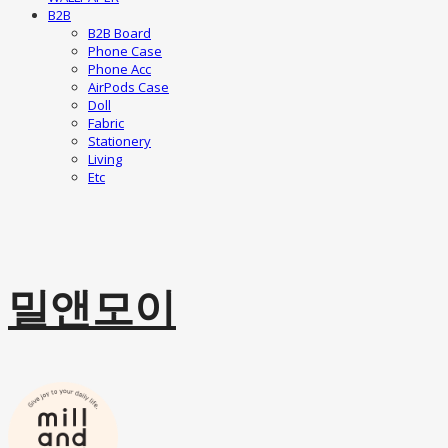
B2B
B2B Board
Phone Case
Phone Acc
AirPods Case
Doll
Fabric
Stationery
Living
Etc
밀앤모이