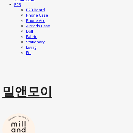
B2B
B2B Board
Phone Case
Phone Acc
AirPods Case
Doll
Fabric
Stationery
Living
Etc
밀앤모이