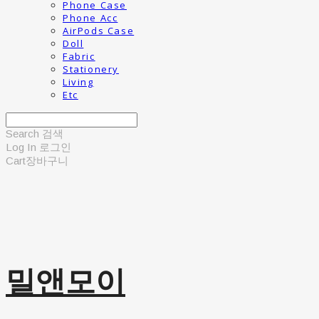
Phone Case
Phone Acc
AirPods Case
Doll
Fabric
Stationery
Living
Etc
Search
검색
Log In
로그인
Cart
장바구니
밀앤모이