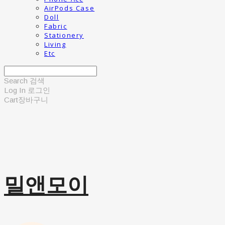
AirPods Case
Doll
Fabric
Stationery
Living
Etc
Search
검색
Log In
로그인
Cart
장바구니
밀앤모이