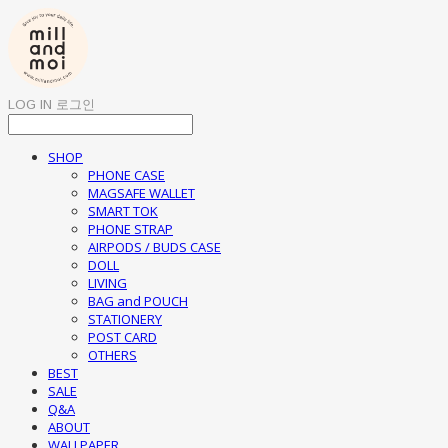
LOG IN
로그인
SHOP
PHONE CASE
MAGSAFE WALLET
SMART TOK
PHONE STRAP
AIRPODS / BUDS CASE
DOLL
LIVING
BAG and POUCH
STATIONERY
POST CARD
OTHERS
BEST
SALE
Q&A
ABOUT
WALLPAPER