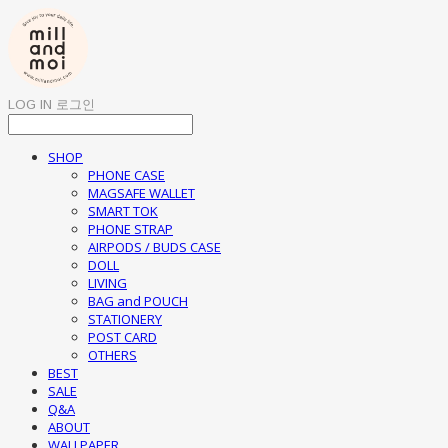
LOG IN
로그인
SHOP
PHONE CASE
MAGSAFE WALLET
SMART TOK
PHONE STRAP
AIRPODS / BUDS CASE
DOLL
LIVING
BAG and POUCH
STATIONERY
POST CARD
OTHERS
BEST
SALE
Q&A
ABOUT
WALLPAPER