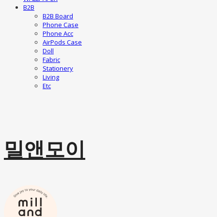
B2B
B2B Board
Phone Case
Phone Acc
AirPods Case
Doll
Fabric
Stationery
Living
Etc
밀앤모이