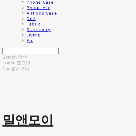
Phone Case
Phone Acc
AirPods Case
Doll
Fabric
Stationery
Living
Etc
Search
검색
Log In
로그인
Cart
장바구니
밀앤모이