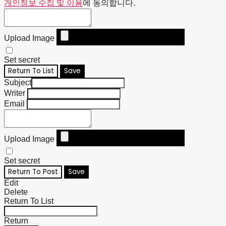
개인정보 수집 및 이용
에 동의합니다.
Upload Image
Set secret
Return To List
Save
Subject
Writer
Email
Upload Image
Set secret
Return To Post
Save
Edit
Delete
Return To List
Return