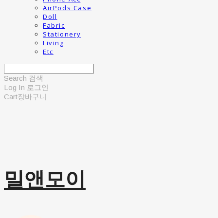
AirPods Case
Doll
Fabric
Stationery
Living
Etc
Search
검색
Log In
로그인
Cart
장바구니
밀앤모이