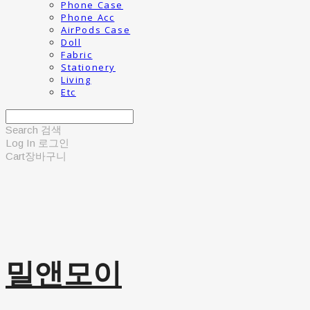
Phone Case
Phone Acc
AirPods Case
Doll
Fabric
Stationery
Living
Etc
Search
검색
Log In
로그인
Cart
장바구니
밀앤모이