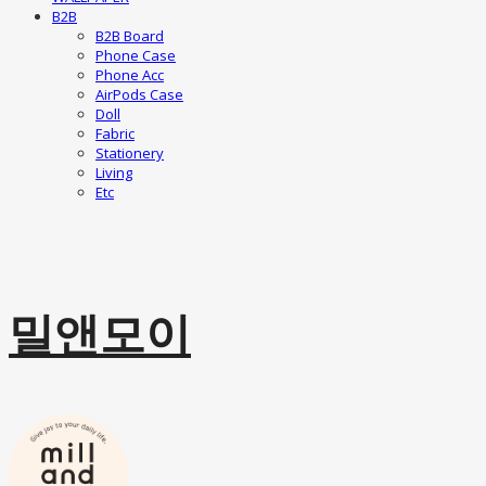
B2B
B2B Board
Phone Case
Phone Acc
AirPods Case
Doll
Fabric
Stationery
Living
Etc
밀앤모이