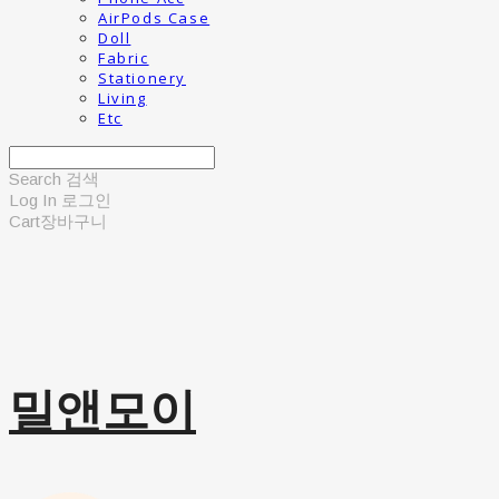
AirPods Case
Doll
Fabric
Stationery
Living
Etc
Search
검색
Log In
로그인
Cart
장바구니
밀앤모이