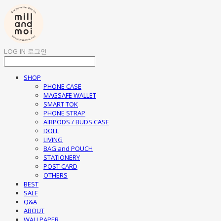
LOG IN
로그인
SHOP
PHONE CASE
MAGSAFE WALLET
SMART TOK
PHONE STRAP
AIRPODS / BUDS CASE
DOLL
LIVING
BAG and POUCH
STATIONERY
POST CARD
OTHERS
BEST
SALE
Q&A
ABOUT
WALLPAPER