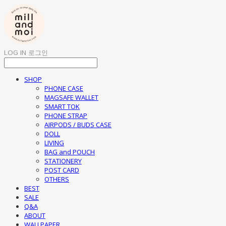
LOG IN
로그인
SHOP
PHONE CASE
MAGSAFE WALLET
SMART TOK
PHONE STRAP
AIRPODS / BUDS CASE
DOLL
LIVING
BAG and POUCH
STATIONERY
POST CARD
OTHERS
BEST
SALE
Q&A
ABOUT
WALLPAPER