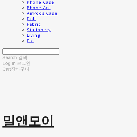
Phone Case
Phone Acc
AirPods Case
Doll
Fabric
Stationery
Living
Etc
Search
검색
Log In
로그인
Cart
장바구니
밀앤모이