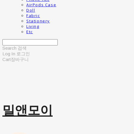
AirPods Case
Doll
Fabric
Stationery
Living
Etc
Search
검색
Log In
로그인
Cart
장바구니
밀앤모이