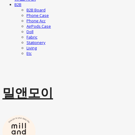
B2B
B2B Board
Phone Case
Phone Acc
AirPods Case
Doll
Fabric
Stationery
Living
Etc
밀앤모이