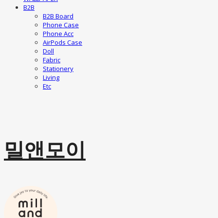
B2B
B2B Board
Phone Case
Phone Acc
AirPods Case
Doll
Fabric
Stationery
Living
Etc
밀앤모이