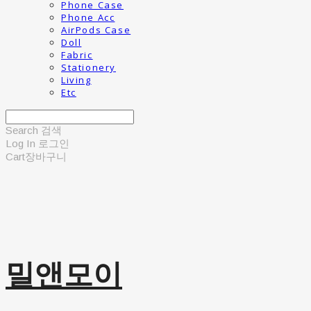
Phone Case
Phone Acc
AirPods Case
Doll
Fabric
Stationery
Living
Etc
Search
검색
Log In
로그인
Cart
장바구니
밀앤모이