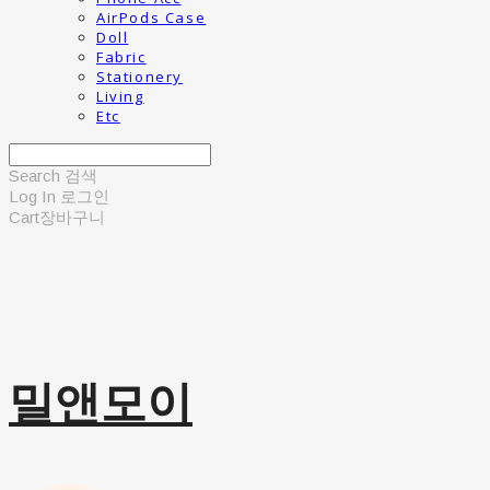
AirPods Case
Doll
Fabric
Stationery
Living
Etc
Search
검색
Log In
로그인
Cart
장바구니
밀앤모이