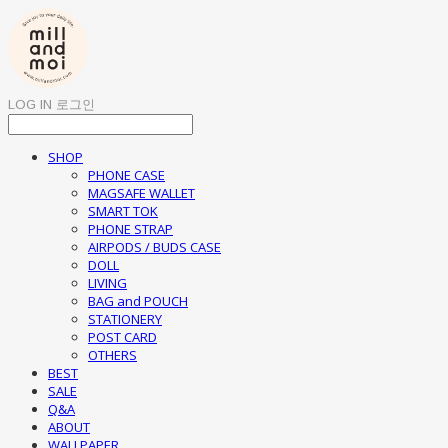
LOG IN
로그인
SHOP
PHONE CASE
MAGSAFE WALLET
SMART TOK
PHONE STRAP
AIRPODS / BUDS CASE
DOLL
LIVING
BAG and POUCH
STATIONERY
POST CARD
OTHERS
BEST
SALE
Q&A
ABOUT
WALLPAPER