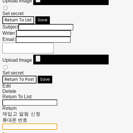
Upload Image
Set secret
Return To List
Save
Subject
Writer
Email
Upload Image
Set secret
Return To Post
Save
Edit
Delete
Return To List
Return
재입고 알림 신청
휴대폰 번호
-