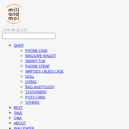
LOG IN
로그인
SHOP
PHONE CASE
MAGSAFE WALLET
SMART TOK
PHONE STRAP
AIRPODS / BUDS CASE
DOLL
LIVING
BAG and POUCH
STATIONERY
POST CARD
OTHERS
BEST
SALE
Q&A
ABOUT
WALLPAPER