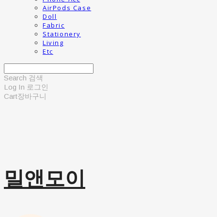
AirPods Case
Doll
Fabric
Stationery
Living
Etc
Search
검색
Log In
로그인
Cart
장바구니
밀앤모이