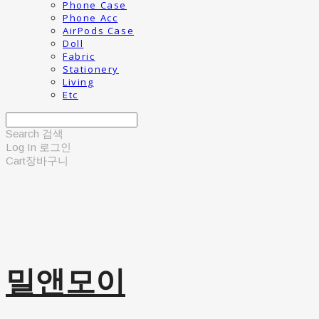
Phone Case
Phone Acc
AirPods Case
Doll
Fabric
Stationery
Living
Etc
Search
검색
Log In
로그인
Cart
장바구니
밀앤모이