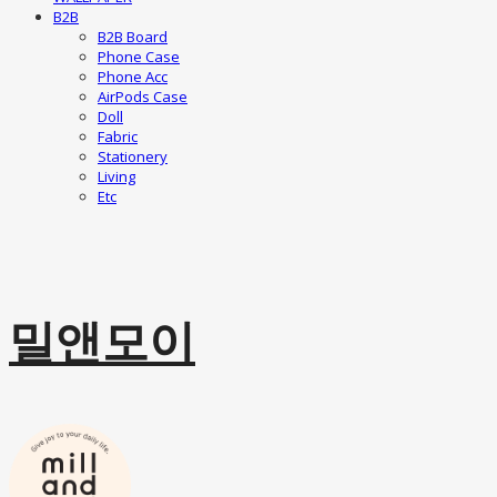
B2B
B2B Board
Phone Case
Phone Acc
AirPods Case
Doll
Fabric
Stationery
Living
Etc
밀앤모이