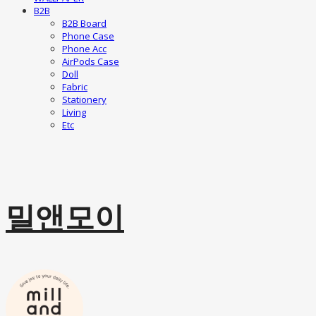
B2B
B2B Board
Phone Case
Phone Acc
AirPods Case
Doll
Fabric
Stationery
Living
Etc
밀앤모이