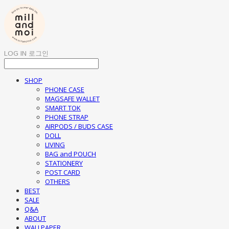
LOG IN
로그인
SHOP
PHONE CASE
MAGSAFE WALLET
SMART TOK
PHONE STRAP
AIRPODS / BUDS CASE
DOLL
LIVING
BAG and POUCH
STATIONERY
POST CARD
OTHERS
BEST
SALE
Q&A
ABOUT
WALLPAPER