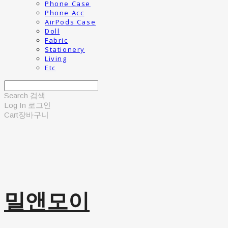
Phone Case
Phone Acc
AirPods Case
Doll
Fabric
Stationery
Living
Etc
Search
검색
Log In
로그인
Cart
장바구니
밀앤모이