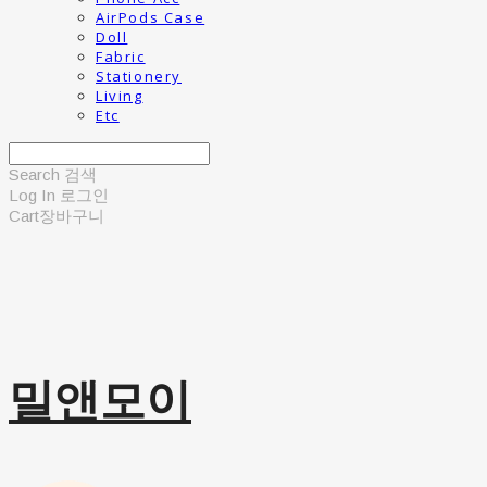
AirPods Case
Doll
Fabric
Stationery
Living
Etc
Search
검색
Log In
로그인
Cart
장바구니
밀앤모이